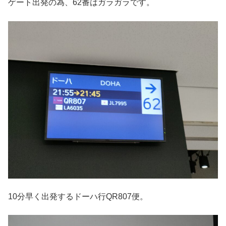
ゲート出発の為、62番はガラガラです。
10分早く出発するドーハ行QR807便。