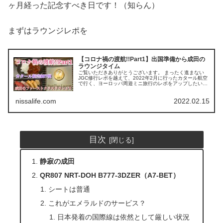
ヶ月経った記念すべき日です！（知らん）
まずはラウンジレポを
【コロナ禍の渡航!!Part1】出国準備から成田の
ラウンジタイム
ご覧いただきありがとうございます。 まったく進まない
JGC修行レポを越えて、2022年2月に行ったカタール航空
で行く、ヨーロッパ周遊ミニ旅行のレポをアップしたいと
思います！ まずは出国準備＆成田編です！ 約半年ぶりの
海外へ 大学は春休みに入...
nissalife.com
2022.02.15
目次
静寂の成田
QR807 NRT-DOH B777-3DZER（A7-BET）
シートは普通
これがエメラルドのサービス？
日本発着の国際線は依然として厳しい状況