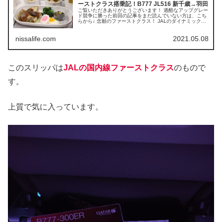
ーストクラス搭乗記！B777 JL516 新千歳→羽田
ご覧いただきありがとうございます！ 過酷なアップグレー
ド競争に勝った前回の記事をまだ読んでいない方は、こち
らから↓ 念願のファーストクラス！ JALのダイナミックパ
ッケージを利用して、GoToを効かせた超お得旅も最終
日。いよいよフライトです...
nissalife.com
2021.05.08
このスリッパは
JALの国内線ファーストクラス
のもので
す。
上質で気に入っています。