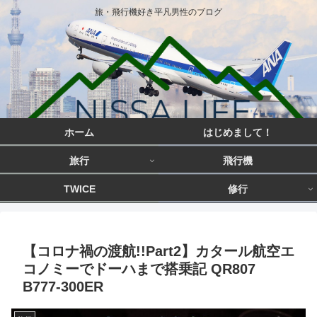
旅・飛行機好き平凡男性のブログ
ホーム
はじめまして！
旅行
飛行機
TWICE
修行
【コロナ禍の渡航!!Part2】カタール航空エ
コノミーでドーハまで搭乗記 QR807
B777-300ER