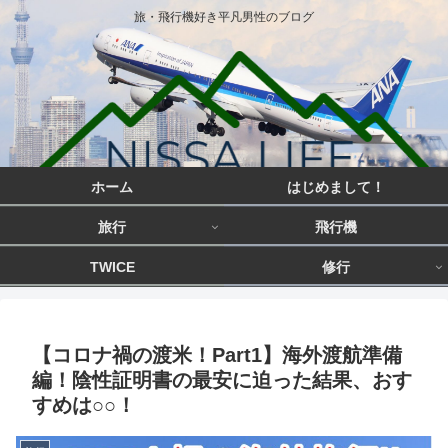
旅・飛行機好き平凡男性のブログ
ホーム
はじめまして！
旅行
飛行機
TWICE
修行
【コロナ禍の渡米！Part1】海外渡航準備
編！陰性証明書の最安に迫った結果、おす
すめは○○！