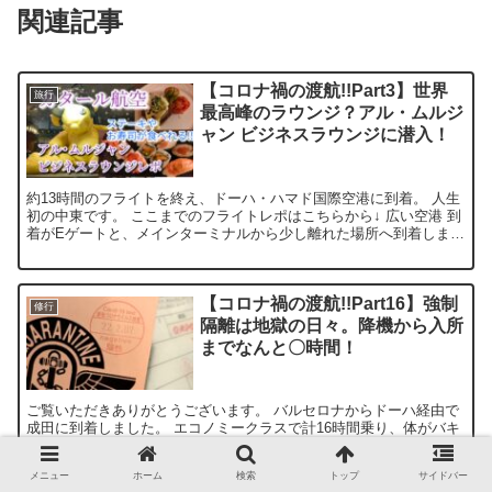
関連記事
【コロナ禍の渡航!!Part3】世界
旅行
最高峰のラウンジ？アル・ムルジ
ャン ビジネスラウンジに潜入！
約13時間のフライトを終え、ドーハ・ハマド国際空港に到着。 人生
初の中東です。 ここまでのフライトレポはこちらから↓ 広い空港 到
着がEゲートと、メインターミナルから少し離れた場所へ到着しまし
た。 そのため、歩いて移動しなければなりません。...
【コロナ禍の渡航!!Part16】強制
修行
隔離は地獄の日々。降機から入所
までなんと〇時間！
ご覧いただきありがとうございます。 バルセロナからドーハ経由で
成田に到着しました。 エコノミークラスで計16時間乗り、体がバキ
バキです。 日本入国修行スタート 成田には夕方の5:15に到着。 ゲ
ートには17:25に到着し、シートベルトサイン...
メニュー
ホーム
検索
トップ
サイドバー