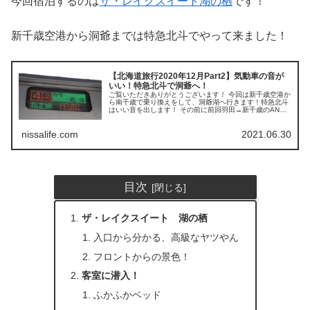
今回宿泊するのは
ザ・レイクスイート湖の栖
です！
新千歳空港から洞爺までは特急北斗でやって来ました！
【北海道旅行2020年12月Part2】気動車の音が
いい！特急北斗で洞爺へ！
ご覧いただきありがとうございます！ 今回は新千歳空港か
ら南千歳で乗り換えをして、洞爺湖へ行きます！特急北斗
はいい音を出します！ その前に前回羽田→新千歳のANA
B787搭乗レビューをどうぞ！ 新千歳空港駅から鉄道旅は
スタート！ 朝新千歳空...
nissalife.com
2021.06.30
目次
ザ・レイクスイート 湖の栖
入口から分かる、高級なヤツやん
フロントからの景色！
客室に潜入！
ふかふかベッド