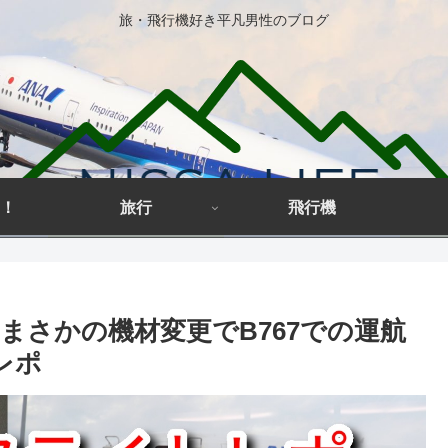
旅・飛行機好き平凡男性のブログ
！
旅行
飛行機
ト】まさかの機材変更でB767での運航
レポ