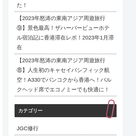
た！
【2023年怒涛の東南アジア周遊旅行
⑨】景色最高！ザハーバービューホテ
ル宿泊記に香港滞在レポ！2023年1月滞
在
【2023年怒涛の東南アジア周遊旅行
⑧】人生初のキャセイパシフィック航
空！A330でバンコクから香港へ！バル
クヘッド席でエコノミーでも快適に！
カテゴリー
JGC修行