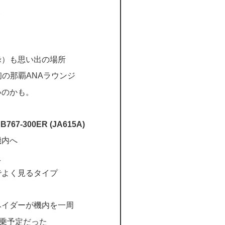
？
禄）も思い出の場所
初の那覇ANAラウンジ
いのかも。
B767-300ER (JA615A)
機内へ
え
でよく見るタイプ
ベイダーが機内を一周
搭乗予定だった