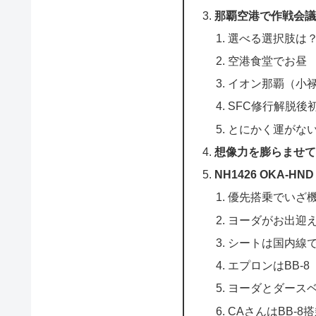
那覇空港で作戦会議
選べる選択肢は
空港食堂でお昼
イオン那覇（小
SFC修行解脱後
とにかく運がな
想像力を膨らませて
NH1426 OKA-HND 
優先搭乗でいざ
ヨーダがお出迎
シートは国内線
エプロンはBB-8
ヨーダとダース
CAさんはBB-8