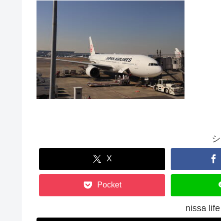
シ
X
Pocket
nissa 