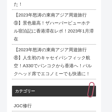
た！
【2023年怒涛の東南アジア周遊旅行
⑨】景色最高！ザハーバービューホテ
ル宿泊記に香港滞在レポ！2023年1月滞
在
【2023年怒涛の東南アジア周遊旅行
⑧】人生初のキャセイパシフィック航
空！A330でバンコクから香港へ！バル
クヘッド席でエコノミーでも快適に！
カテゴリー
JGC修行