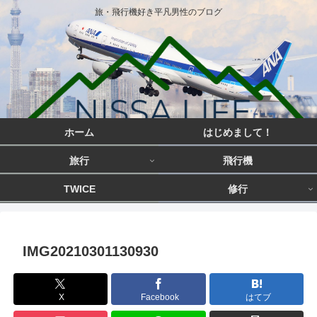
旅・飛行機好き平凡男性のブログ
ホーム
はじめまして！
旅行
飛行機
TWICE
修行
IMG20210301130930
X
Facebook
はてブ