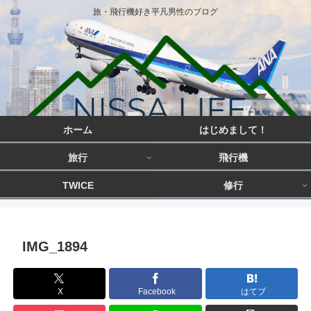
旅・飛行機好き平凡男性のブログ
ホーム
はじめまして！
旅行
飛行機
TWICE
修行
IMG_1894
X
Facebook
はてブ