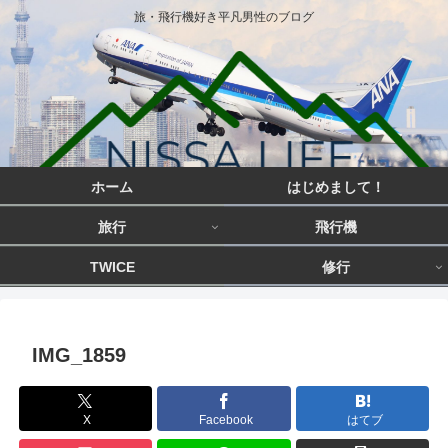
旅・飛行機好き平凡男性のブログ
ホーム
はじめまして！
旅行
飛行機
TWICE
修行
IMG_1859
X
Facebook
はてブ