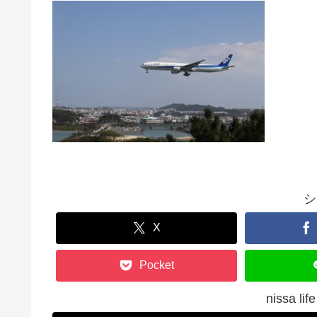
シ
X
Pocket
nissa 