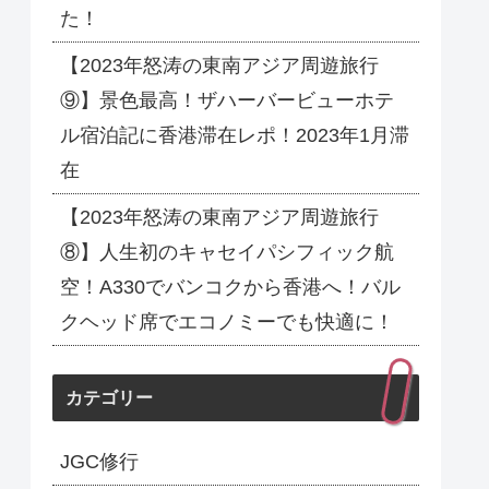
た！
【2023年怒涛の東南アジア周遊旅行
⑨】景色最高！ザハーバービューホテ
ル宿泊記に香港滞在レポ！2023年1月滞
在
【2023年怒涛の東南アジア周遊旅行
⑧】人生初のキャセイパシフィック航
空！A330でバンコクから香港へ！バル
クヘッド席でエコノミーでも快適に！
カテゴリー
JGC修行