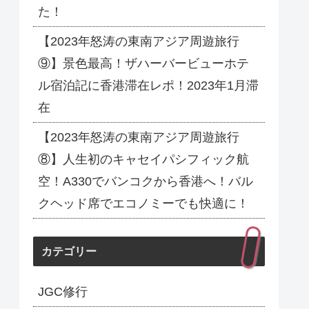
た！
【2023年怒涛の東南アジア周遊旅行
⑨】景色最高！ザハーバービューホテ
ル宿泊記に香港滞在レポ！2023年1月滞
在
【2023年怒涛の東南アジア周遊旅行
⑧】人生初のキャセイパシフィック航
空！A330でバンコクから香港へ！バル
クヘッド席でエコノミーでも快適に！
カテゴリー
JGC修行