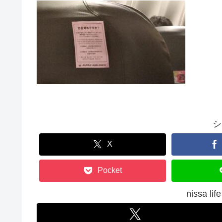
シ
X
Pocket
nissa 