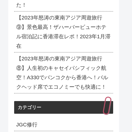
た！
【2023年怒涛の東南アジア周遊旅行
⑨】景色最高！ザハーバービューホテ
ル宿泊記に香港滞在レポ！2023年1月滞
在
【2023年怒涛の東南アジア周遊旅行
⑧】人生初のキャセイパシフィック航
空！A330でバンコクから香港へ！バル
クヘッド席でエコノミーでも快適に！
カテゴリー
JGC修行