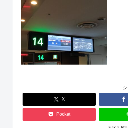
シ
X
Pocket
nissa 