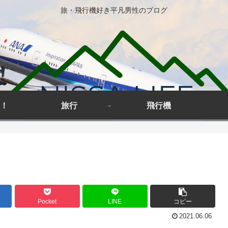
旅・飛行機好き平凡男性のブログ
！
旅行
飛行機
Pocket
LINE
コピー
2021.06.06