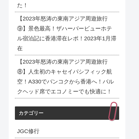
た！
【2023年怒涛の東南アジア周遊旅行
⑨】景色最高！ザハーバービューホテ
ル宿泊記に香港滞在レポ！2023年1月滞
在
【2023年怒涛の東南アジア周遊旅行
⑧】人生初のキャセイパシフィック航
空！A330でバンコクから香港へ！バル
クヘッド席でエコノミーでも快適に！
カテゴリー
JGC修行