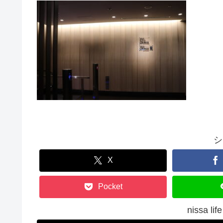
シ
X
Pocket
nissa 