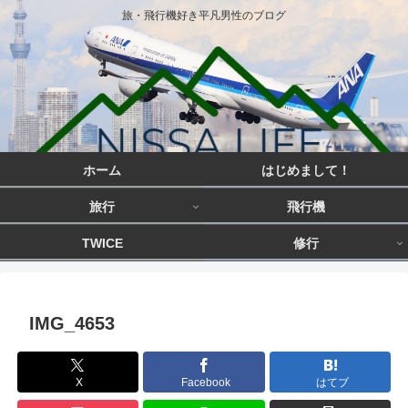
旅・飛行機好き平凡男性のブログ
ホーム
はじめまして！
旅行
飛行機
TWICE
修行
IMG_4653
X
Facebook
はてブ