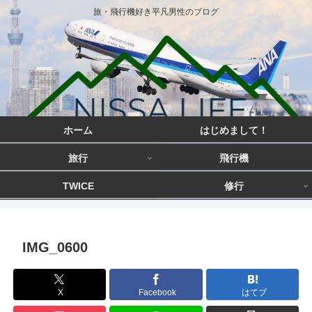
旅・飛行機好き平凡男性のブログ
ホーム
はじめまして！
旅行
飛行機
TWICE
修行
IMG_0600
X
Facebook
はてブ