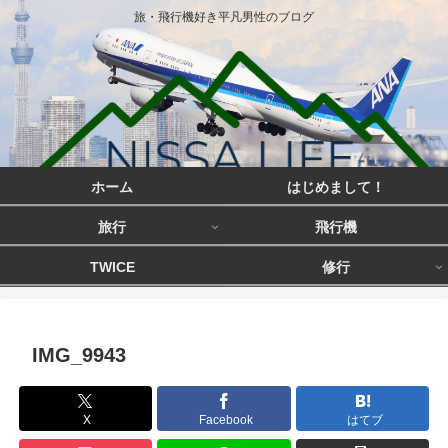
旅・飛行機好き平凡男性のブログ
ホーム
はじめまして！
旅行
飛行機
TWICE
修行
IMG_9943
X
Facebook
はてブ