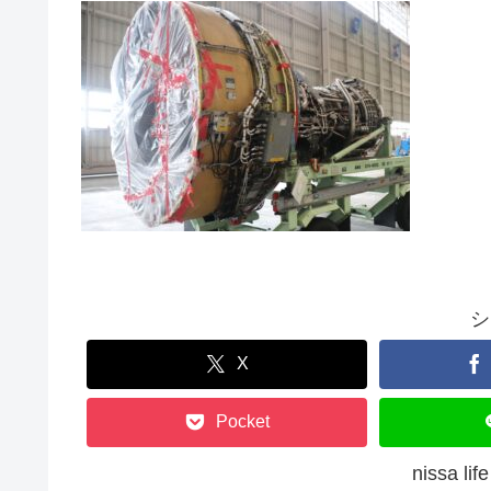
シ
X
Pocket
nissa 