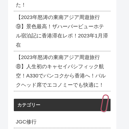
た！
【2023年怒涛の東南アジア周遊旅行
⑨】景色最高！ザハーバービューホテ
ル宿泊記に香港滞在レポ！2023年1月滞
在
【2023年怒涛の東南アジア周遊旅行
⑧】人生初のキャセイパシフィック航
空！A330でバンコクから香港へ！バル
クヘッド席でエコノミーでも快適に！
カテゴリー
JGC修行