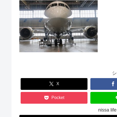
シ
X
Pocket
nissa 