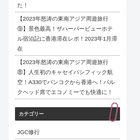
た！
【2023年怒涛の東南アジア周遊旅行
⑨】景色最高！ザハーバービューホテ
ル宿泊記に香港滞在レポ！2023年1月滞
在
【2023年怒涛の東南アジア周遊旅行
⑧】人生初のキャセイパシフィック航
空！A330でバンコクから香港へ！バル
クヘッド席でエコノミーでも快適に！
カテゴリー
JGC修行