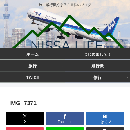
旅・飛行機好き平凡男性のブログ
ホーム
はじめまして！
旅行
飛行機
TWICE
修行
IMG_7371
X
Facebook
はてブ