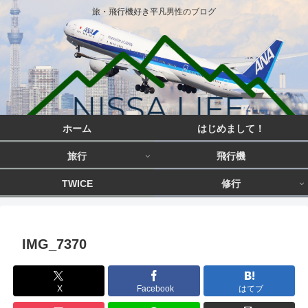
旅・飛行機好き平凡男性のブログ
ホーム
はじめまして！
旅行
飛行機
TWICE
修行
IMG_7370
X
Facebook
はてブ