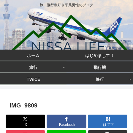
旅・飛行機好き平凡男性のブログ
ホーム
はじめまして！
旅行
飛行機
TWICE
修行
IMG_9809
X
Facebook
はてブ