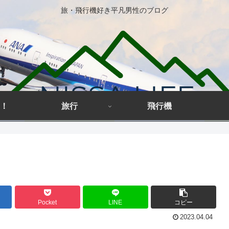
旅・飛行機好き平凡男性のブログ
！
旅行
飛行機
Pocket
LINE
コピー
2023.04.04