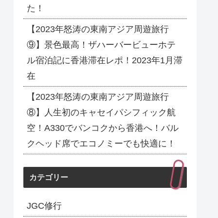
た！
【2023年怒涛の東南アジア周遊旅行
⑨】景色最高！ザハーバービューホテ
ル宿泊記に香港滞在レポ！2023年1月滞
在
【2023年怒涛の東南アジア周遊旅行
⑧】人生初のキャセイパシフィック航
空！A330でバンコクから香港へ！バル
クヘッド席でエコノミーでも快適に！
カテゴリー
JGC修行