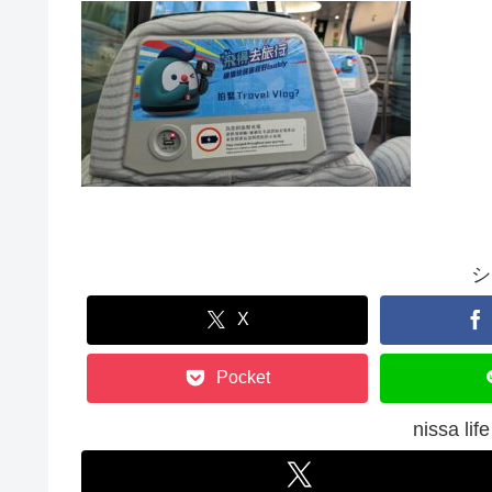
シ
X
Pocket
nissa 