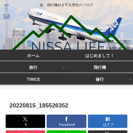
旅・飛行機好き平凡男性のブログ
ホーム
はじめまして！
旅行
飛行機
TWICE
修行
20220815_185526352
X
Facebook
はてブ