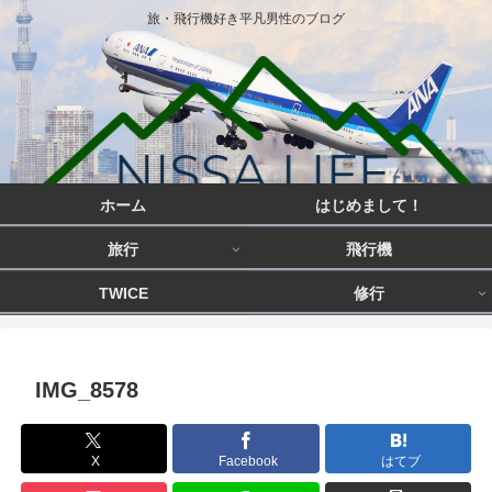
旅・飛行機好き平凡男性のブログ
ホーム
はじめまして！
旅行
飛行機
TWICE
修行
IMG_8578
X
Facebook
はてブ