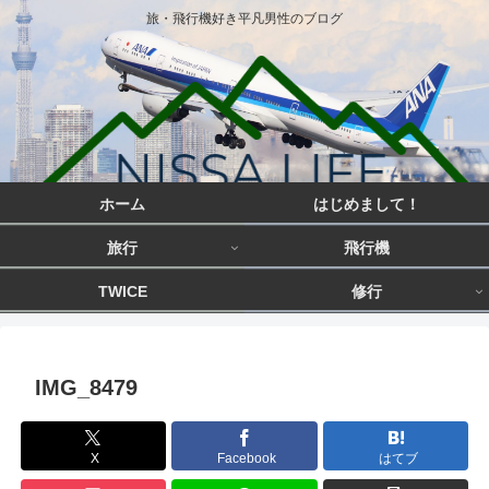
旅・飛行機好き平凡男性のブログ
ホーム
はじめまして！
旅行
飛行機
TWICE
修行
IMG_8479
X
Facebook
はてブ