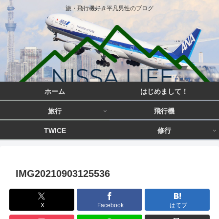
旅・飛行機好き平凡男性のブログ
ホーム
はじめまして！
旅行
飛行機
TWICE
修行
IMG20210903125536
X
Facebook
はてブ