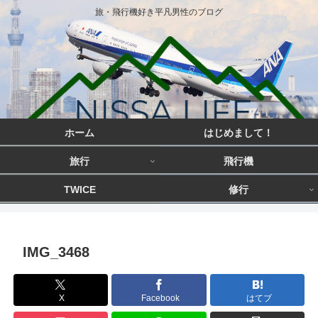
旅・飛行機好き平凡男性のブログ
ホーム
はじめまして！
旅行
飛行機
TWICE
修行
IMG_3468
X
Facebook
はてブ