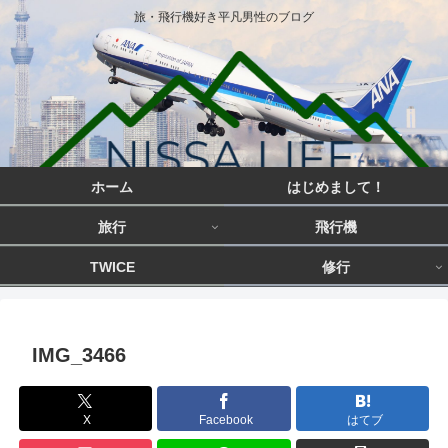
旅・飛行機好き平凡男性のブログ
ホーム
はじめまして！
旅行
飛行機
TWICE
修行
IMG_3466
X
Facebook
はてブ