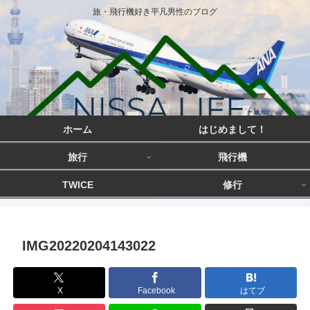
旅・飛行機好き平凡男性のブログ
ホーム
はじめまして！
旅行
飛行機
TWICE
修行
IMG20220204143022
X
Facebook
はてブ