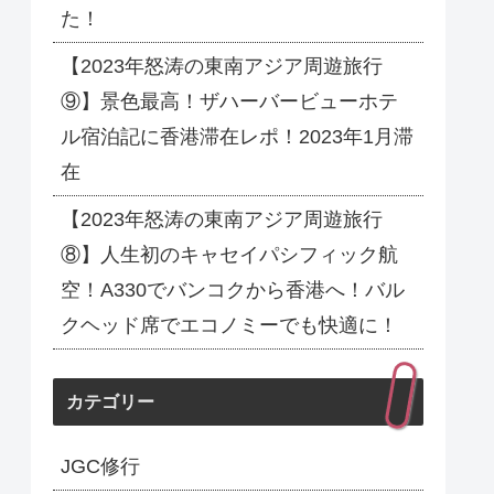
た！
【2023年怒涛の東南アジア周遊旅行
⑨】景色最高！ザハーバービューホテ
ル宿泊記に香港滞在レポ！2023年1月滞
在
【2023年怒涛の東南アジア周遊旅行
⑧】人生初のキャセイパシフィック航
空！A330でバンコクから香港へ！バル
クヘッド席でエコノミーでも快適に！
カテゴリー
JGC修行