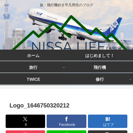
旅・飛行機好き平凡男性のブログ
ホーム
はじめまして！
旅行
飛行機
TWICE
修行
Logo_1646750320212
X
Facebook
はてブ