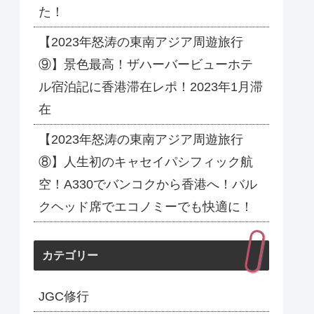
た！
【2023年怒涛の東南アジア周遊旅行
⑨】景色最高！ザハーバービューホテ
ル宿泊記に香港滞在レポ！2023年1月滞
在
【2023年怒涛の東南アジア周遊旅行
⑧】人生初のキャセイパシフィック航
空！A330でバンコクから香港へ！バル
クヘッド席でエコノミーでも快適に！
カテゴリー
JGC修行