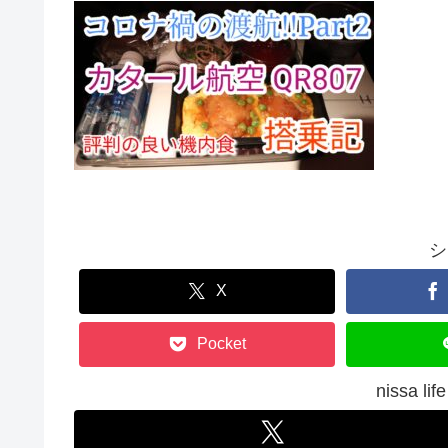
シ
X
Pocket
nissa 