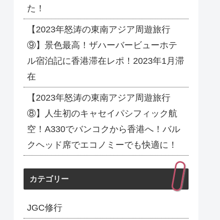
た！
【2023年怒涛の東南アジア周遊旅行
⑨】景色最高！ザハーバービューホテ
ル宿泊記に香港滞在レポ！2023年1月滞
在
【2023年怒涛の東南アジア周遊旅行
⑧】人生初のキャセイパシフィック航
空！A330でバンコクから香港へ！バル
クヘッド席でエコノミーでも快適に！
カテゴリー
JGC修行