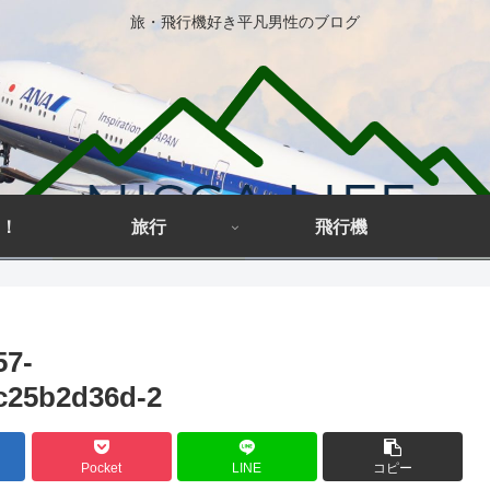
旅・飛行機好き平凡男性のブログ
！
旅行
飛行機
57-
c25b2d36d-2
Pocket
LINE
コピー