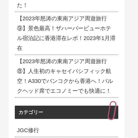
た！
【2023年怒涛の東南アジア周遊旅行
⑨】景色最高！ザハーバービューホテ
ル宿泊記に香港滞在レポ！2023年1月滞
在
【2023年怒涛の東南アジア周遊旅行
⑧】人生初のキャセイパシフィック航
空！A330でバンコクから香港へ！バル
クヘッド席でエコノミーでも快適に！
カテゴリー
JGC修行