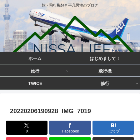
旅・飛行機好き平凡男性のブログ
ホーム
はじめまして！
旅行
飛行機
TWICE
修行
20220206190928_IMG_7019
X
Facebook
はてブ