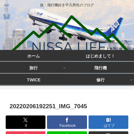
旅・飛行機好き平凡男性のブログ
ホーム
はじめまして！
旅行
飛行機
TWICE
修行
20220206192251_IMG_7045
X
Facebook
はてブ