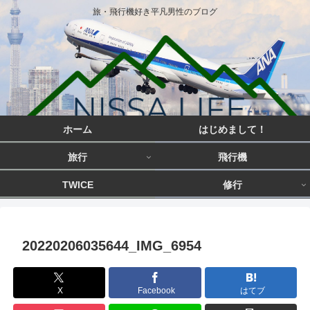
旅・飛行機好き平凡男性のブログ
ホーム
はじめまして！
旅行
飛行機
TWICE
修行
20220206035644_IMG_6954
X
Facebook
はてブ