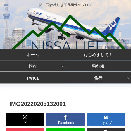
旅・飛行機好き平凡男性のブログ
ホーム
はじめまして！
旅行
飛行機
TWICE
修行
IMG20220205132001
X
Facebook
はてブ