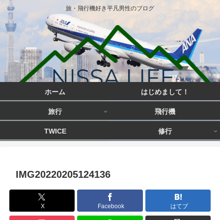
旅・飛行機好き平凡男性のブログ
ホーム
はじめまして！
旅行
飛行機
TWICE
修行
IMG20220205124136
X
Facebook
はてブ