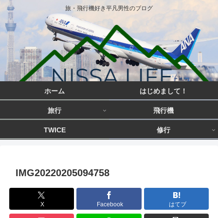
旅・飛行機好き平凡男性のブログ
ホーム
はじめまして！
旅行
飛行機
TWICE
修行
IMG20220205094758
X
Facebook
はてブ