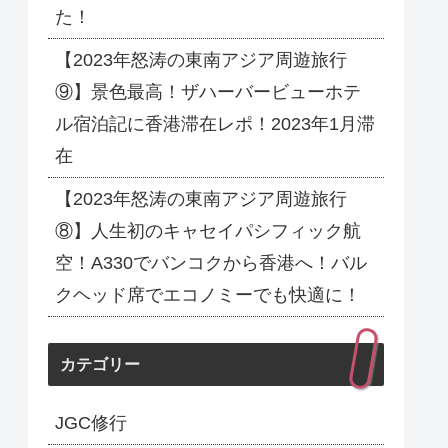
た！
【2023年怒涛の東南アジア周遊旅行
⑨】景色最高！ザハーバービューホテ
ル宿泊記に香港滞在レポ！2023年1月滞
在
【2023年怒涛の東南アジア周遊旅行
⑧】人生初のキャセイパシフィック航
空！A330でバンコクから香港へ！バル
クヘッド席でエコノミーでも快適に！
カテゴリー
JGC修行