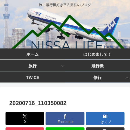
旅・飛行機好き平凡男性のブログ
ホーム
はじめまして！
旅行
飛行機
TWICE
修行
20200716_110350082
X
Facebook
はてブ