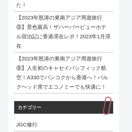
た！
【2023年怒涛の東南アジア周遊旅行
⑨】景色最高！ザハーバービューホテ
ル宿泊記に香港滞在レポ！2023年1月滞
在
【2023年怒涛の東南アジア周遊旅行
⑧】人生初のキャセイパシフィック航
空！A330でバンコクから香港へ！バル
クヘッド席でエコノミーでも快適に！
カテゴリー
JGC修行