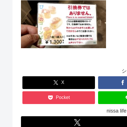
シ
X
Pocket
nissa 