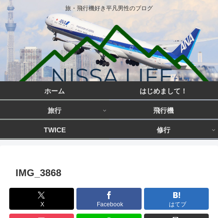
旅・飛行機好き平凡男性のブログ
ホーム
はじめまして！
旅行
飛行機
TWICE
修行
IMG_3868
X
Facebook
はてブ